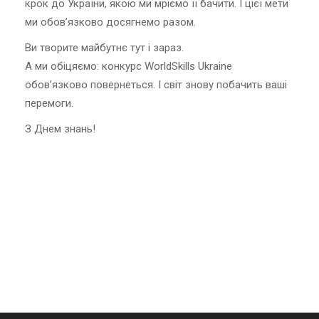
крок до України, якою ми мріємо її бачити. І цієї мети
ми обов’язково досягнемо разом.
Ви творите майбутнє тут і зараз.
А ми обіцяємо: конкурс WorldSkills Ukraine
обов’язково повернеться. І світ знову побачить ваші
перемоги.
З Днем знань!