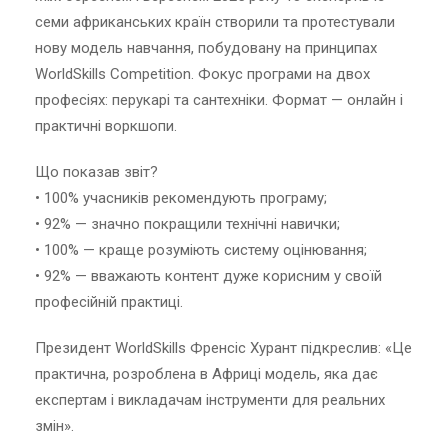
семи африканських країн створили та протестували
нову модель навчання, побудовану на принципах
WorldSkills Competition. Фокус програми на двох
професіях: перукарі та сантехніки. Формат — онлайн і
практичні воркшопи.
Що показав звіт?
• 100% учасників рекомендують програму;
• 92% — значно покращили технічні навички;
• 100% — краще розуміють систему оцінювання;
• 92% — вважають контент дуже корисним у своїй
професійній практиці.
Президент WorldSkills Френсіс Хурант підкреслив: «Це
практична, розроблена в Африці модель, яка дає
експертам і викладачам інструменти для реальних
змін».