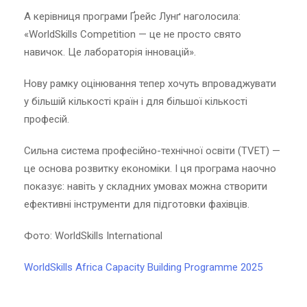
А керівниця програми Ґрейс Лунґ наголосила:
«WorldSkills Competition — це не просто свято
навичок. Це лабораторія інновацій».
Нову рамку оцінювання тепер хочуть впроваджувати
у більшій кількості країн і для більшої кількості
професій.
Сильна система професійно-технічної освіти (TVET) —
це основа розвитку економіки. І ця програма наочно
показує: навіть у складних умовах можна створити
ефективні інструменти для підготовки фахівців.
Фото: WorldSkills International
WorldSkills Africa Capacity Building Programme 2025