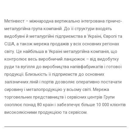
Метінвест – міжнародна вертикально інтегрована гірничо-
металургійна група компаній. До її структури входять
видобувні й металургійні підприємства в Україні, Європі та
США, а також мережа продажів у всіх основних регіонах
світу. Це найбільша в Україні металургійна компанія, що
контролює весь виробничий ланцюжок – від видобутку
руди та вугілля до виробництва напівфабрикатів і готової
продукції. Близькість її підприємств до основних
залізничних ліній і портів дозволяє оперативно постачати
сировину і металопродукцію у всьому світі. Мережа
торговельних представництв і сервісних центрів Групи
охоплює понад 80 країн і забезпечує більше 10 000 клієнтів
високоякісними продукцією та сервісом.