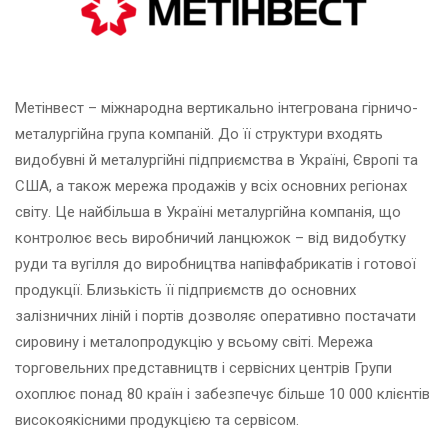
Метінвест – міжнародна вертикально інтегрована гірничо-
металургійна група компаній. До її структури входять
видобувні й металургійні підприємства в Україні, Європі та
США, а також мережа продажів у всіх основних регіонах
світу. Це найбільша в Україні металургійна компанія, що
контролює весь виробничий ланцюжок – від видобутку
руди та вугілля до виробництва напівфабрикатів і готової
продукції. Близькість її підприємств до основних
залізничних ліній і портів дозволяє оперативно постачати
сировину і металопродукцію у всьому світі. Мережа
торговельних представництв і сервісних центрів Групи
охоплює понад 80 країн і забезпечує більше 10 000 клієнтів
високоякісними продукцією та сервісом.